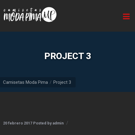
Inicio
Quiénes
somos
Línea
PROJECT 3
caballero
Línea
dama
Camisetas Moda Pima
Project 3
Línea
infantil
Buzos
Línea
20 febrero 2017
Posted by
admin
unisex
(Estilo