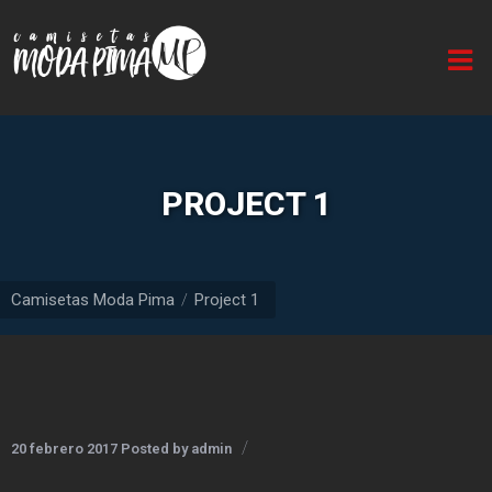
Inicio
Quiénes
somos
Línea
PROJECT 1
caballero
Línea
dama
Camisetas Moda Pima
Project 1
Línea
infantil
Buzos
Línea
20 febrero 2017
Posted by
admin
unisex
(Estilo