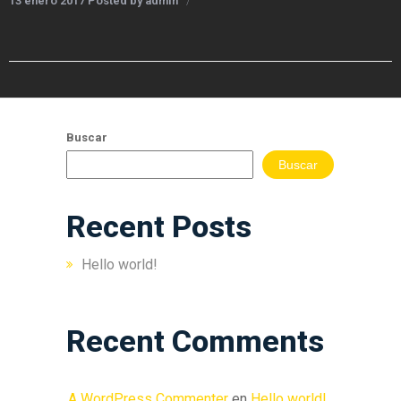
13 enero 2017
Posted by
admin
clásico)
Contáctanos
Buscar
Buscar
Recent Posts
Hello world!
Recent Comments
A WordPress Commenter
en
Hello world!