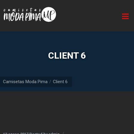
Inicio
Quiénes
somos
Línea
CLIENT 6
caballero
Línea
dama
Camisetas Moda Pima
Client 6
Línea
infantil
Buzos
Línea
unisex
(Estilo